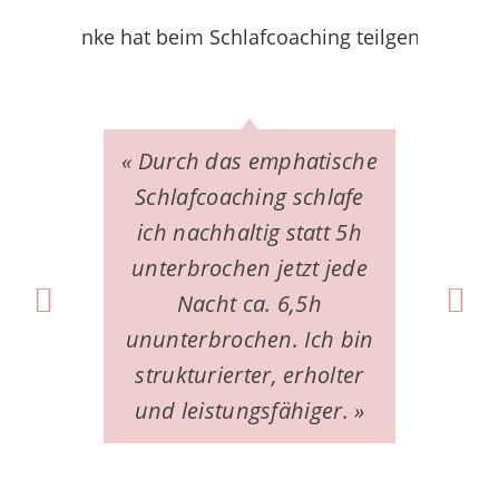
« Durch das emphatische
« 
Schlafcoaching schlafe
Sc
ich nachhaltig statt 5h
unterbrochen jetzt jede
ei
Nacht ca. 6,5h
um
ununterbrochen. Ich bin
Mei
strukturierter, erholter
und leistungsfähiger. »