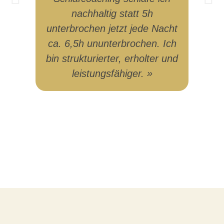
nachhaltig statt 5h
unterbrochen jetzt jede Nacht
ca. 6,5h ununterbrochen. Ich
bin strukturierter, erholter und
leistungsfähiger. »