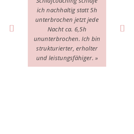
Schlafcoaching schlafe
Sc
ich nachhaltig statt 5h
unterbrochen jetzt jede
ei
Nacht ca. 6,5h
um
ununterbrochen. Ich bin
Mei
strukturierter, erholter
und leistungsfähiger. »