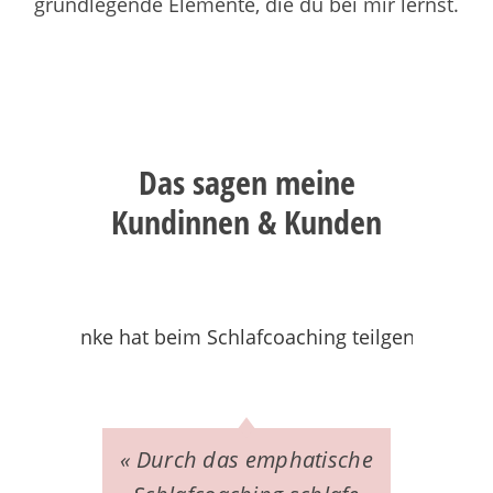
grundlegende Elemente, die du bei mir lernst.
Das sagen meine
Kundinnen & Kunden
« Durch das emphatische
« 