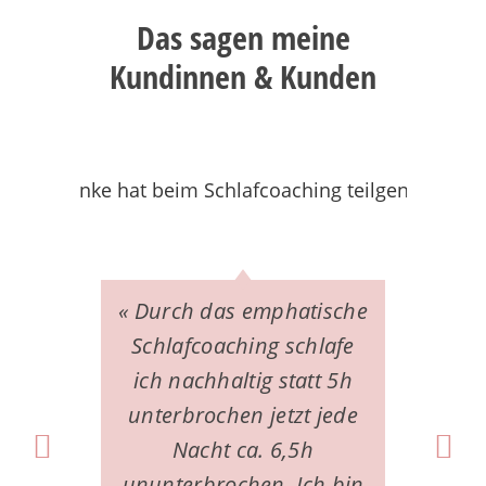
Das sagen meine
Kundinnen & Kunden
« Durch das emphatische
« 
Schlafcoaching schlafe
Sc
ich nachhaltig statt 5h
unterbrochen jetzt jede
ei
Nacht ca. 6,5h
um
ununterbrochen. Ich bin
Mei