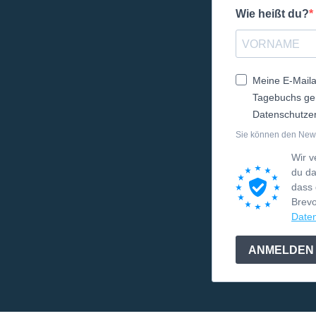
Wie heißt du?
Meine E-Maila
Tagebuchs genu
Datenschutzer
Sie können den Newsl
Wir v
du da
dass 
Brev
Daten
ANMELDEN