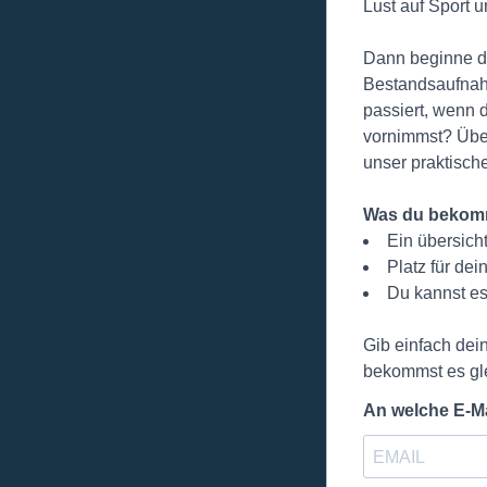
Lust auf Sport 
Dann beginne d
Bestandsaufnah
passiert, wenn 
vornimmst? Über
unser praktisch
Was du bekom
Ein übersich
Platz für de
Du kannst es
Gib einfach dei
bekommst es gle
An welche E-Mai